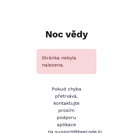
Noc vědy
Stránka nebyla
nalezena.
Pokud chyba
přetrvává,
kontaktujte
prosím
podporu
aplikace
na
support@beecode.io