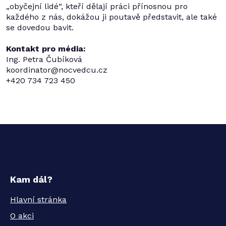
„obyčejní lidé“, kteří dělají práci přínosnou pro
každého z nás, dokážou ji poutavě představit, ale také
se dovedou bavit.
Kontakt pro média:
Ing. Petra Čubíková
koordinator@nocvedcu.cz
+420 734 723 450
Kam dál?
Hlavní stránka
O akci