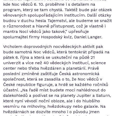
kde Noc vědců 6. 10. proběhne i s detailem na
program, který se tam chystá. Taktéž bude pár otázek
věnovaných spolupořádajícím institucím. Další otázky
budou v duchu hesla Tajemství, ale budeme se snažit
o různorodost a hlavně přístupnost, což je vlastně i
mantra Noci vědců jako takové,” upřesňuje
spolumajitel firmy Hospodský kvíz, Daniel Langer.
Vrcholem doprovodných nocvědeckých aktivit pak
bude samotná Noc vědců, která tentokrát připadá na
pátek 6. října a která se uskuteční na půdě 21
univerzit a více než 40 vědeckých institucí, science
center nebo třeba hvězdáren a planetárií. Právě
poslední zmíněné zaštiťuje Česká astronomická
společnost, která se zasadila o to, že Noc vědců v
České republice figuruje, a hrdě se každého ročníků
účastní. „Na řadě míst budete moci nahlédnout do
dalekohledů a podívat se na planety Jupiter a Saturn,
které nyní vévodí noční obloze, ale i do hlubšího
vesmíru na mlhoviny, hvězdokupy nebo galaxie. Na
hvězdárnách se dozvíte mnoho i o původu jmen