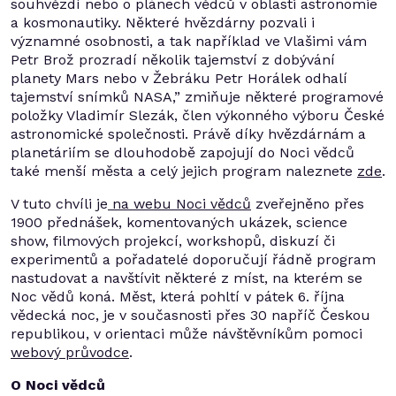
souhvězdí nebo o plánech vědců v oblasti astronomie
a kosmonautiky. Některé hvězdárny pozvali i
významné osobnosti, a tak například ve Vlašimi vám
Petr Brož prozradí několik tajemství z dobývání
planety Mars nebo v Žebráku Petr Horálek odhalí
tajemství snímků NASA,” zmiňuje některé programové
položky Vladimír Slezák, člen výkonného výboru České
astronomické společnosti. Právě díky hvězdárnám a
planetáriím se dlouhodobě zapojují do Noci vědců
také menší města a celý jejich program naleznete
zde
.
V tuto chvíli je
na webu Noci vědců
zveřejněno přes
1900 přednášek, komentovaných ukázek, science
show, filmových projekcí, workshopů, diskuzí či
experimentů a pořadatelé doporučují řádně program
nastudovat a navštívit některé z míst, na kterém se
Noc vědů koná. Měst, která pohltí v pátek 6. října
vědecká noc, je v současnosti přes 30 napříč Českou
republikou, v orientaci může návštěvníkům pomoci
webový průvodce
.
O Noci vědců