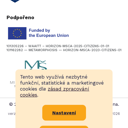
Podpořeno
101305226 – WAAITT – HORIZON-MSCA-2025-CITIZENS-01-01
101162282 — METAMORPHOSIS — HORIZON-MSCA-2023-CITIZENS-01
Tento web využívá nezbytné
funkční, statistické a marketingové
cookies dle
zásad zpracování
cookies
.
© 2015–2026, Noc vědy, všechna práva vyhrazena.
Nastavení
verze: 1.0.0-date.20260806094915-z0G5XUjq, data: 8. 8. 2026
12:30