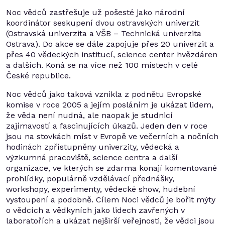
Noc vědců zastřešuje už pošesté jako národní
koordinátor seskupení dvou ostravských univerzit
(Ostravská univerzita a VŠB – Technická univerzita
Ostrava). Do akce se dále zapojuje přes 20 univerzit a
přes 40 vědeckých institucí, science center hvězdáren
a dalších. Koná se na více než 100 místech v celé
České republice.
Noc vědců jako taková vznikla z podnětu Evropské
komise v roce 2005 a jejím posláním je ukázat lidem,
že věda není nudná, ale naopak je studnicí
zajímavostí a fascinujících úkazů. Jeden den v roce
jsou na stovkách míst v Evropě ve večerních a nočních
hodinách zpřístupněny univerzity, vědecká a
výzkumná pracoviště, science centra a další
organizace, ve kterých se zdarma konají komentované
prohlídky, populárně vzdělávací přednášky,
workshopy, experimenty, vědecké show, hudební
vystoupení a podobně. Cílem Noci vědců je bořit mýty
o vědcích a vědkyních jako lidech zavřených v
laboratořích a ukázat nejširší veřejnosti, že vědci jsou