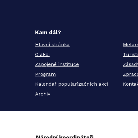
Kam dál?
Hlavní stránka
Metam
O akci
Turis
Zapojené instituce
Zásad
Program
Zprac
Kalendář popularizačních akcí
Kontak
Archiv
Národní koordinátoři