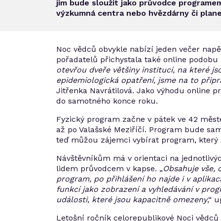
jim bude sloužit jako průvodce programem
výzkumná centra nebo hvězdárny či planet
Noc vědců obvykle nabízí jeden večer napěc
pořadatelů přichystala také online podobu
otevřou dveře většiny institucí, na které 
epidemiologická opatření, jsme na to přip
Jitřenka Navrátilová. Jako výhodu online p
do samotného konce roku.
Fyzický program začne v pátek ve 42 městec
až po Valašské Meziříčí. Program bude sam
teď můžou zájemci vybírat program, který by
Návštěvníkům má v orientaci na jednotlivý
lidem průvodcem v kapse. „
Obsahuje vše, c
program, po přihlášení ho najde i v apli
funkcí jako zobrazení a vyhledávání v progr
události, které jsou kapacitně omezeny
,“ 
Letošní ročník celorepublikové Noci vědců 