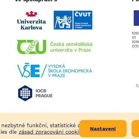
101
01
101
CIT
nezbytné funkční, statistické a
razena.
Nastavení
ies dle
zásad zpracování cookies
.
8. 8. 2026 00:30