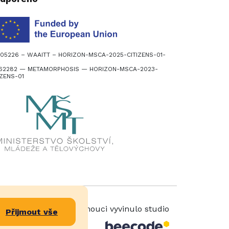
305226 – WAAITT – HORIZON-MSCA-2025-CITIZENS-01-
162282 — METAMORPHOSIS — HORIZON-MSCA-2023-
IZENS-01
V Olomouci vyvinulo studio
Přijmout vše