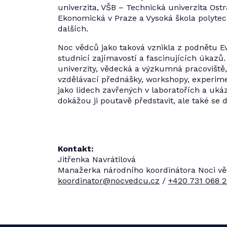
univerzita, VŠB – Technická univerzita Ostr
Ekonomická v Praze a Vysoká škola polytech
dalších.
Noc vědců jako taková vznikla z podnětu E
studnicí zajímavostí a fascinujících úkazů
univerzity, vědecká a výzkumná pracoviště,
vzdělávací přednášky, workshopy, experime
jako lidech zavřených v laboratořích a ukáza
dokážou ji poutavě představit, ale také se 
Kontakt:
Jitřenka Navrátilová
Manažerka národního koordinátora Noci v
koordinator@nocvedcu.cz
/
+420 731 068 