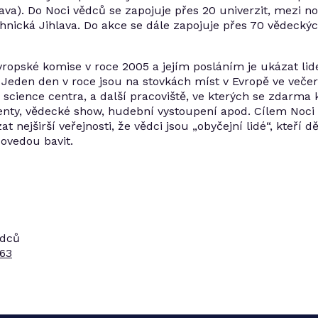
ava). Do Noci vědců se zapojuje přes 20 univerzit, mezi no
nická Jihlava. Do akce se dále zapojuje přes 70 vědeckých
vropské komise v roce 2005 a jejím posláním je ukázat lid
. Jeden den v roce jsou na stovkách míst v Evropě ve več
 science centra, a další pracoviště, ve kterých se zdarm
nty, vědecké show, hudební vystoupení apod. Cílem Noci 
t nejširší veřejnosti, že vědci jsou „obyčejní lidé“, kteří 
dovedou bavit.
ědců
263