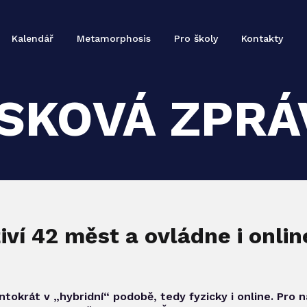
Kalendář
Metamorphosis
Pro školy
Kontakty
ISKOVÁ ZPRÁ
ví 42 měst a ovládne i onlin
ntokrát v „hybridní“ podobě, tedy fyzicky i online. Pro n