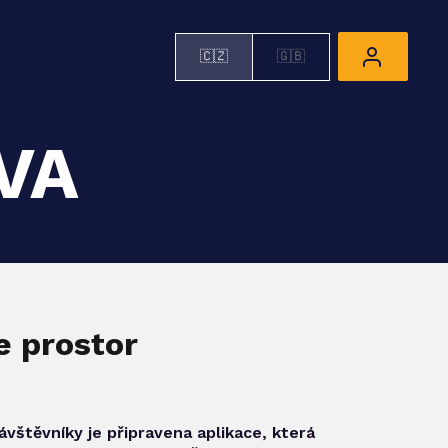
🇨🇿
🇬🇧
VA
e prostor
ávštěvníky je připravena aplikace, která