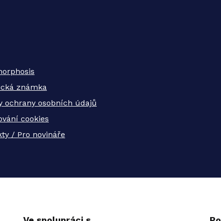
orphosis
tická známka
y ochrany osobních údajů
ování cookies
ty / Pro novináře
Ve spolupráci s
Po