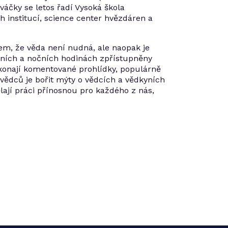
váčky se letos řadí Vysoká škola
 institucí, science center hvězdáren a
em, že věda není nudná, ale naopak je
erních a nočních hodinách zpřístupněny
a konají komentované prohlídky, populárně
vědců je bořit mýty o vědcích a vědkyních
dělají práci přínosnou pro každého z nás,