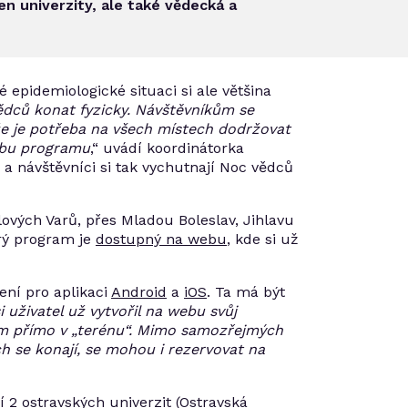
n univerzity, ale také vědecká a
 epidemiologické situaci si ale většina
dců konat fyzicky. Návštěvníkům se
 že je potřeba na všech místech dodržovat
dobu programu
,“ uvádí koordinátorka
 a návštěvníci si tak vychutnají Noc vědců
lových Varů, přes Mladou Boleslav, Jihlavu
rý program je
dostupný na webu
, kde si už
ení pro aplikaci
Android
a
iOS
. Ta má být
 uživatel už vytvořil na webu svůj
kům přímo v „terénu“. Mimo samozřejmých
ch se konají, se mohou i rezervovat na
 2 ostravských univerzit (Ostravská