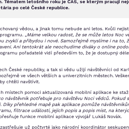
. Tématem letošního roku je ČAS, se kterým pracují neje
ária po celé České republice.
hovaný vědou, a jinak tomu nebude ani letos. Kvůli nejisté
 programu. „
Máme velkou radost, že se může letos Noc vě
jsou zvyklí a přibydou i nové. Samozřejmě myslíme i na to,
raveni. Ani tentokrát ale neochudíme diváky o online po
rogramu pořadatelé vidí především to, že je dostupný déle
h České republiky, a tak si vědu užijí návštěvníci od Kar
ozřejmě ve všech větších a univerzitních městech. Veške
 chtěli navštívit.
ch místech pomoci aktualizovaná mobilní aplikace ke staž
o návštěvník potřebuje pro návštěvu Noci vědců. Pokud si
kaci. Díky přehledné mapě pak aplikace pomůže návštěvní
amu, filtrace událostí, jejich popis a popis míst, na který
upřesňuje funkce mobilní aplikace vývojář Lukáš Novák.
zastřešuje už počtvrté jako národní koordinátor seskupení