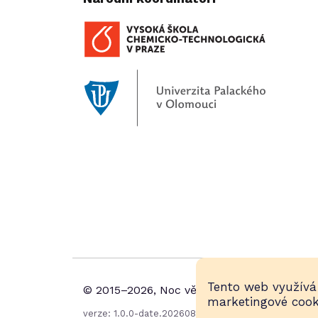
Tento web využívá 
© 2015–2026, Noc vědy, všechna práva vyh
marketingové cook
verze: 1.0.0-date.20260806094915-z0G5XUjq, data: 