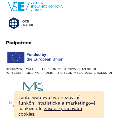
Podpořeno
101305226 – WAAITT – HORIZON-MSCA-2025-CITIZENS-01-01
101162282 — METAMORPHOSIS — HORIZON-MSCA-2023-CITIZENS-01
Tento web využívá nezbytné
funkční, statistické a marketingové
cookies dle
zásad zpracování
cookies
.