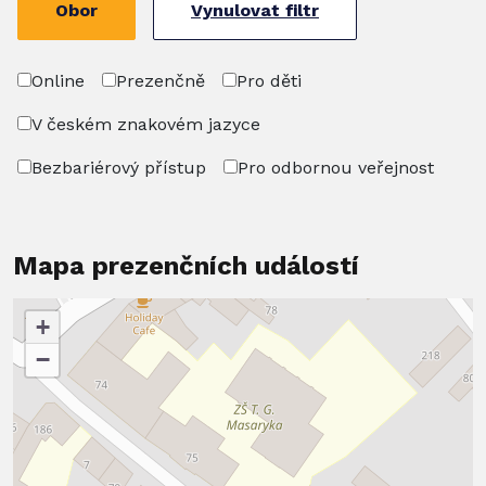
Obor
Vynulovat filtr
Online
Prezenčně
Pro děti
V českém znakovém jazyce
Bezbariérový přístup
Pro odbornou veřejnost
Mapa prezenčních událostí
+
−