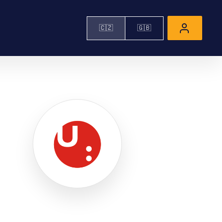
🇨🇿
🇬🇧