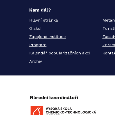
Kam dál?
Hlavní stránka
Metam
O akci
Turis
Zapojené instituce
Zásad
Program
Zprac
Kalendář popularizačních akcí
Kontak
Archiv
Národní koordinátoři