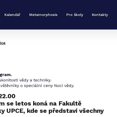
Kalendář
Metamorphosis
Pro školy
Kontakty
ice
ogram.
ákonitosti vědy a techniky.
štěvníky o speciální ceny Noci vědy.
 22.00
am se letos koná na Fakultě
ky UPCE, kde se představí všechny