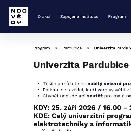
O akci
Zapojené instituce
Program
>
>
Program
Pardubice
Univerzita Pardub
Univerzita Pardubice
Těšit se můžete na
nabitý večerní pr
Potkáte se s vědci, kteří vám vysvětlí z
Chybět nebude ani
soutěž
pro malé náv
KDY: 25. září 2026 /
16.00 -
KDE:
Celý univerzitní progr
elektrotechniky a informati