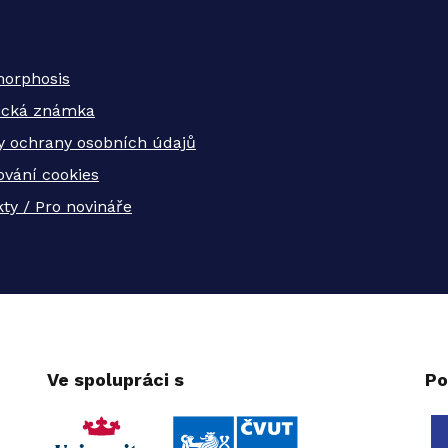
orphosis
tická známka
y ochrany osobních údajů
ování cookies
ty / Pro novináře
Ve spolupráci s
Po