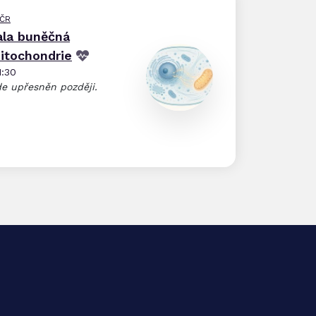
 ČR
ala buněčná
mitochondrie
1:30
e upřesněn později.