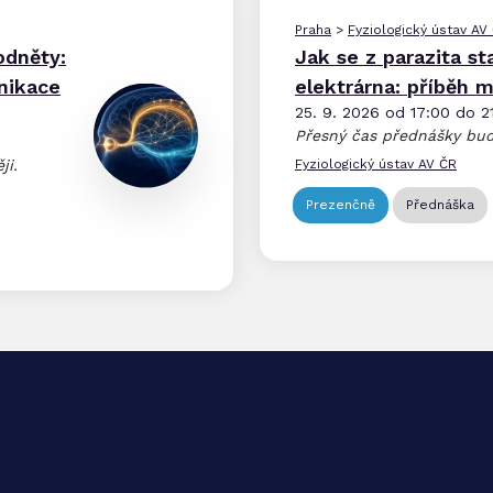
Praha
>
Fyziologický ústav AV
odněty:
Jak se z parazita st
nikace
elektrárna: příběh 
25. 9. 2026 od 17:00 do 2
Přesný čas přednášky bud
ji.
Fyziologický ústav AV ČR
Prezenčně
Přednáška