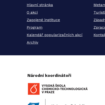
Hlavní stránka
Metam
O akci
Turis
Zapojené instituce
Zásad
Program
Zprac
Kalendář popularizačních akcí
Kontak
Archiv
Národní koordinátoři