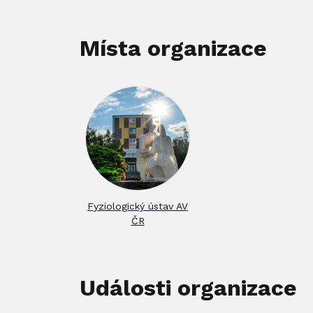
Místa organizace
Fyziologický ústav AV
ČR
Události organizace