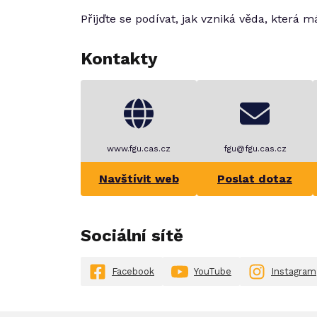
Přijďte se podívat, jak vzniká věda, která 
Kontakty
www.fgu.cas.cz
fgu@fgu.cas.cz
Navštívit web
Poslat dotaz
Sociální sítě
Facebook
YouTube
Instagram