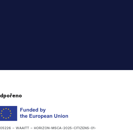
dpořeno
305226 – WAAITT – HORIZON-MSCA-2025-CITIZENS-01-