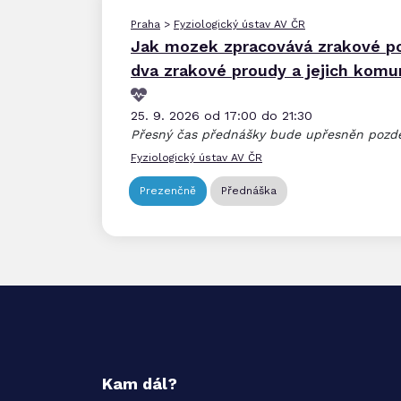
Praha
>
Fyziologický ústav AV ČR
Jak mozek zpracovává zrakové p
dva zrakové proudy a jejich komu
25. 9. 2026 od 17:00 do 21:30
Přesný čas přednášky bude upřesněn pozdě
Fyziologický ústav AV ČR
Prezenčně
Přednáška
Kam dál?