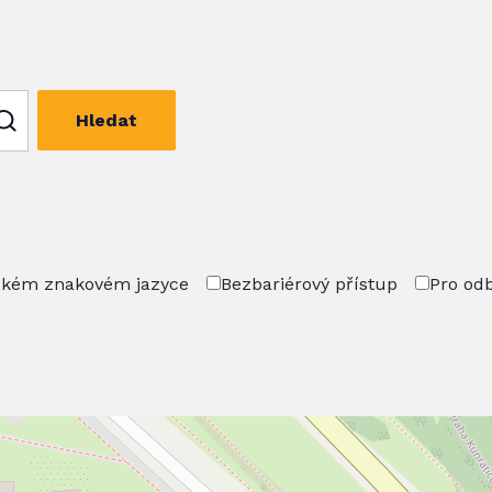
Hledat
ském znakovém jazyce
Bezbariérový přístup
Pro od