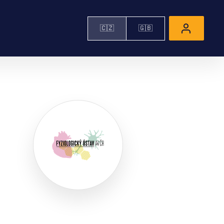
🇨🇿
🇬🇧