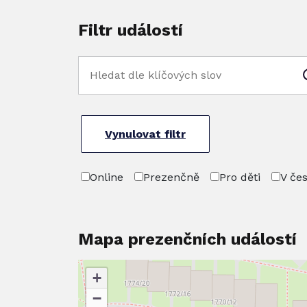
Filtr událostí
Vynulovat filtr
Online
Prezenčně
Pro děti
V če
Mapa prezenčních událostí
+
−