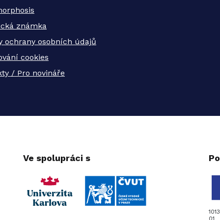
orphosis
tická známka
y ochrany osobních údajů
ování cookies
ty / Pro novináře
Ve spolupráci s
Po
101
01