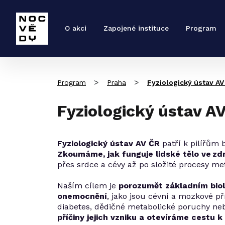
O akci
Zapojené instituce
Program
>
>
Program
Praha
Fyziologický ústav AV
Fyziologický ústav A
Fyziologický ústav AV ČR
patří k pilířům
Zkoumáme, jak funguje lidské tělo ve zdr
přes srdce a cévy až po složité procesy m
Naším cílem je
porozumět základním bio
onemocnění
, jako jsou cévní a mozkové př
diabetes, dědičné metabolické poruchy n
příčiny jejich vzniku a otevíráme cestu 