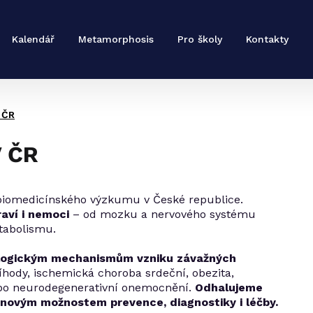
Kalendář
Metamorphosis
Pro školy
Kontakty
 ČR
V ČR
 biomedicínského výzkumu v České republice.
aví i nemoci
– od mozku a nervového systému
etabolismu.
logickým mechanismům vzniku závažných
íhody, ischemická choroba srdeční, obezita,
ebo neurodegenerativní onemocnění.
Odhalujeme
k novým možnostem prevence, diagnostiky i léčby.