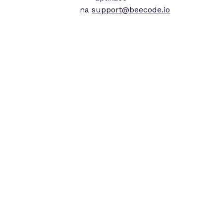
na
support@beecode.io