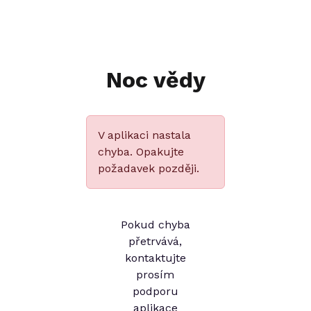
Noc vědy
V aplikaci nastala
chyba. Opakujte
požadavek později.
Pokud chyba
přetrvává,
kontaktujte
prosím
podporu
aplikace