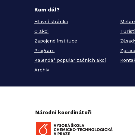
Kam dál?
Hlavní stránka
Metam
O akci
Turis
Zapojené instituce
Zásad
Program
Zprac
Kalendář popularizačních akcí
Kontak
Archiv
Národní koordinátoři