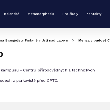
Kalendář
Metamorphosis
Pro školy
Kontakty
>
ana Evangelisty Purkyně v Ústí nad Labem
Menza v budově 
O
 kampusu - Centru přírodovědných a technických
odech z parkoviště před CPTO.