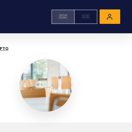
🇨🇿
🇬🇧
CPTO