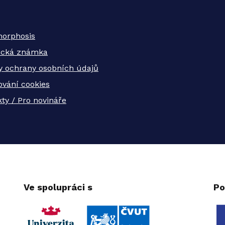
orphosis
tická známka
y ochrany osobních údajů
ování cookies
ty / Pro novináře
Ve spolupráci s
Po