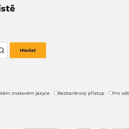
ístě
Hledat
ském znakovém jazyce
Bezbariérový přístup
Pro od