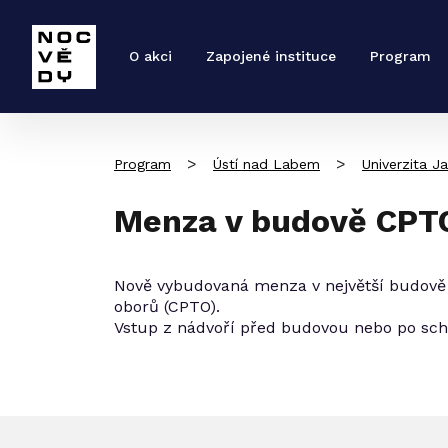
O akci
Zapojené instituce
Program
>
>
Program
Ústí nad Labem
Univerzita J
Menza v budově CPT
Nově vybudovaná menza v největší budově
oborů (CPTO).
Vstup z nádvoří před budovou nebo po sch