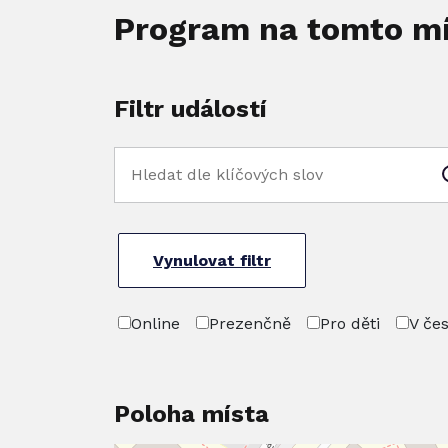
Program na tomto m
Filtr událostí
Vynulovat filtr
Online
Prezenčně
Pro děti
V če
Poloha místa