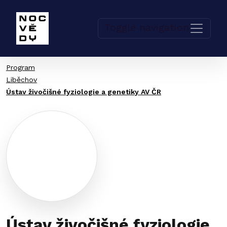
Toggle navigation
Program
Liběchov
Ústav živočišné fyziologie a genetiky AV ČR
Ústav živočišné fyziologie