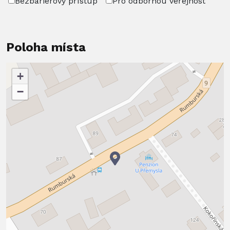
Bezbariérový přístup
Pro odbornou veřejnost
Poloha místa
+
−