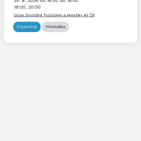
25. 9. 2026 od 18:00 do 19:00
18:00, 20:00
Ústav živočišné fyziologie a genetiky AV ČR
Prezenčně
Přednáška