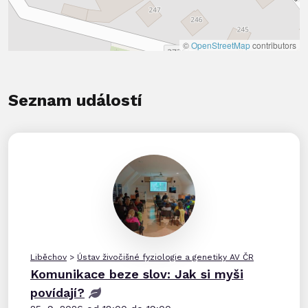
©
OpenStreetMap
contributors
Seznam událostí
Liběchov
>
Ústav živočišné fyziologie a genetiky AV ČR
Komunikace beze slov: Jak si myši
povídají?