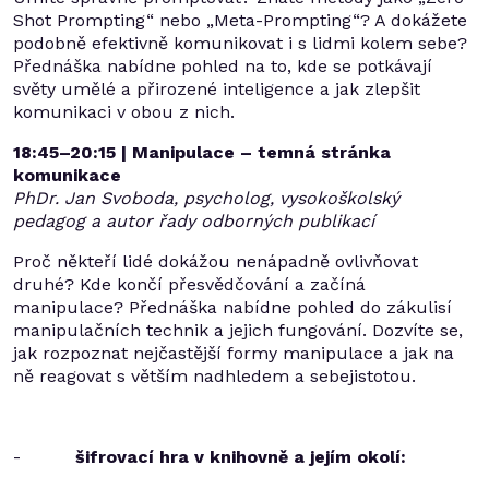
Shot Prompting“ nebo „Meta-Prompting“? A dokážete
podobně efektivně komunikovat i s lidmi kolem sebe?
Přednáška nabídne pohled na to, kde se potkávají
světy umělé a přirozené inteligence a jak zlepšit
komunikaci v obou z nich.
18:45–20:15 | Manipulace – temná stránka
komunikace
PhDr. Jan Svoboda, psycholog, vysokoškolský
pedagog a autor řady odborných publikací
Proč někteří lidé dokážou nenápadně ovlivňovat
druhé? Kde končí přesvědčování a začíná
manipulace? Přednáška nabídne pohled do zákulisí
manipulačních technik a jejich fungování. Dozvíte se,
jak rozpoznat nejčastější formy manipulace a jak na
ně reagovat s větším nadhledem a sebejistotou.
-
šifrovací hra v knihovně a jejím okolí: