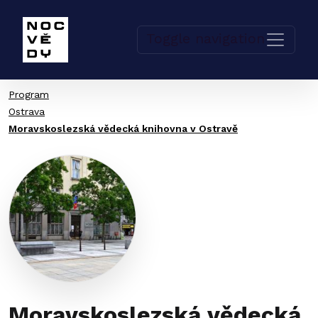
Toggle navigation
Program
Ostrava
Moravskoslezská vědecká knihovna v Ostravě
Moravskoslezská vědecká