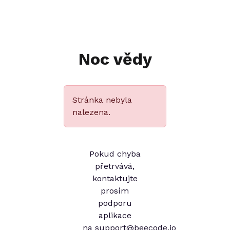
Noc vědy
Stránka nebyla
nalezena.
Pokud chyba
přetrvává,
kontaktujte
prosím
podporu
aplikace
na
support@beecode.io