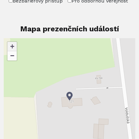
Bezbariérový přístup
Pro odbornou veřejnost
Mapa prezenčních událostí
+
−