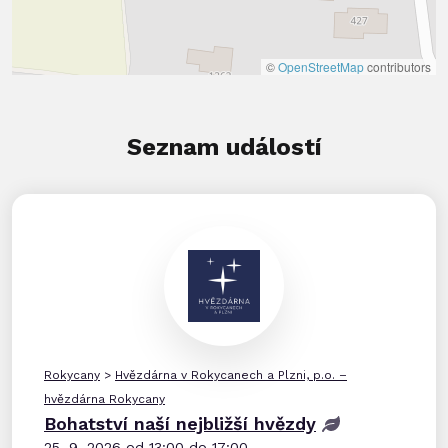
©
OpenStreetMap
contributors
Seznam událostí
Rokycany
>
Hvězdárna v Rokycanech a Plzni, p.o. –
hvězdárna Rokycany
Bohatství naší nejbližší hvězdy
25. 9. 2026 od 13:00 do 17:00