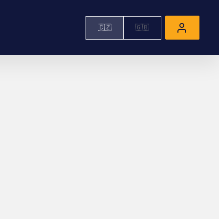
🇨🇿
🇬🇧