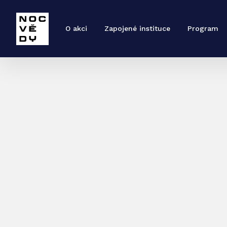
O akci
Zapojené instituce
Program