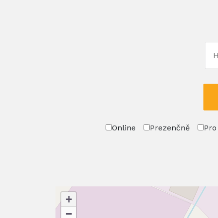
Online
Prezenčně
Pro
+
−