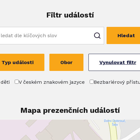
Filtr událostí
Hledat
Typ události
Obor
Vynulovat filtr
 děti
V českém znakovém jazyce
Bezbariérový příst
Mapa prezenčních událostí