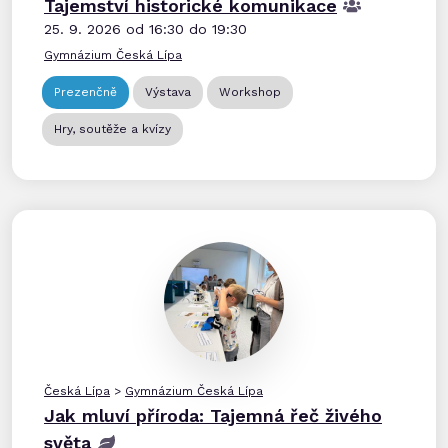
Tajemství historické komunikace
25. 9. 2026 od 16:30 do 19:30
Gymnázium Česká Lípa
Prezenčně
Výstava
Workshop
Hry, soutěže a kvízy
Česká Lípa
>
Gymnázium Česká Lípa
Jak mluví příroda: Tajemná řeč živého
světa