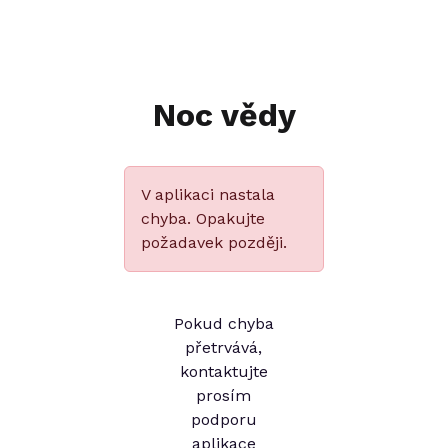
Noc vědy
V aplikaci nastala
chyba. Opakujte
požadavek později.
Pokud chyba
přetrvává,
kontaktujte
prosím
podporu
aplikace