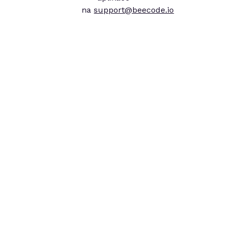
na
support@beecode.io