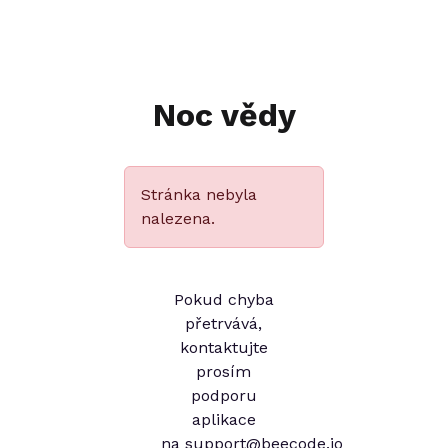
Noc vědy
Stránka nebyla
nalezena.
Pokud chyba
přetrvává,
kontaktujte
prosím
podporu
aplikace
na
support@beecode.io