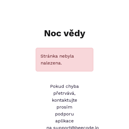
Noc vědy
Stránka nebyla
nalezena.
Pokud chyba
přetrvává,
kontaktujte
prosím
podporu
aplikace
na
support@beecode.io