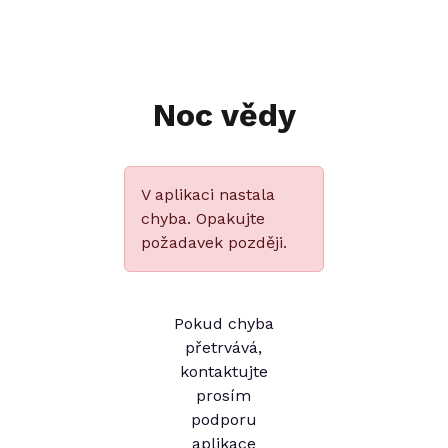
Noc vědy
V aplikaci nastala
chyba. Opakujte
požadavek později.
Pokud chyba
přetrvává,
kontaktujte
prosím
podporu
aplikace