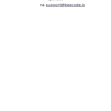
na
support@beecode.io