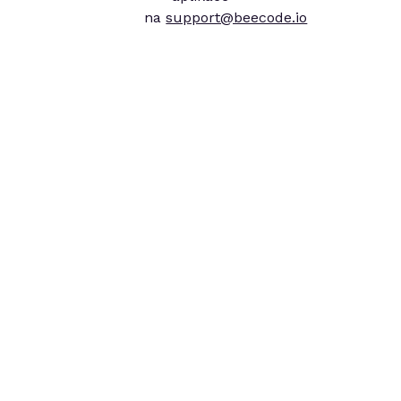
na
support@beecode.io