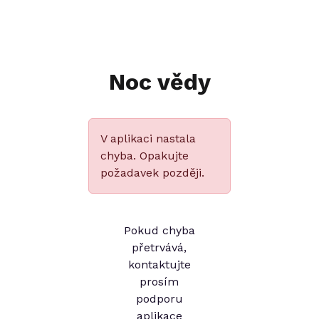
Noc vědy
V aplikaci nastala
chyba. Opakujte
požadavek později.
Pokud chyba
přetrvává,
kontaktujte
prosím
podporu
aplikace