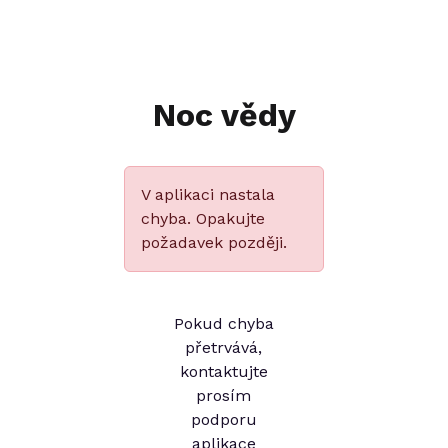
Noc vědy
V aplikaci nastala
chyba. Opakujte
požadavek později.
Pokud chyba
přetrvává,
kontaktujte
prosím
podporu
aplikace