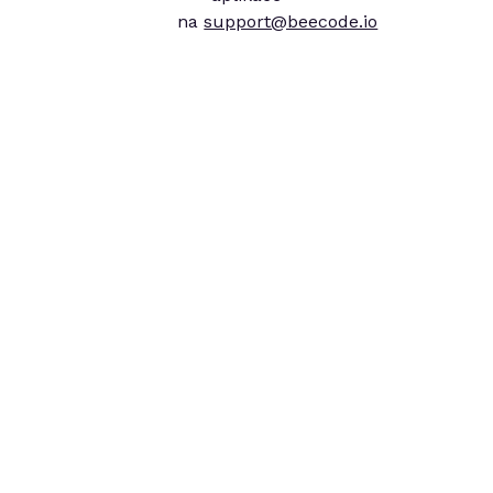
na
support@beecode.io