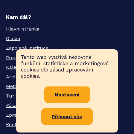
Kam dál?
Hlavní stránka
O akci
Zapojené instituce
Tento web využívá nezbytné
Program
funkční, statistické a marketingové
Kalendář popularizačních akcí
cookies dle
zásad zpracování
cookies
.
Archiv
Metamorphosis
Nastavení
Turistická známka
Zásady ochrany osobních údajů
Zpracování cookies
Přijmout vše
Kontakty / Pro novináře