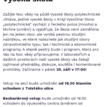
Zažijte Noc vědy na půdě Vysoké školy polytechnické
Jihlava, jediné vysoké školy v Kraji Vysočina! Slovo
„polytechnická“ vychází z řeckého polús (mnoho) a
téchne (umění) a vyjadřuje, že škola není zaměřena
jen na jeden obor, ale vyniká pestrou studijní
nabídkou, ve které naleznete jak studijní obory
zdravotnického typu, tak i technické a ekonomické
programy. A stejně pestrý bude i program, který pro
Vás na Noc vědy připravujeme. V laboratořích a
dalších prostorách naší vysoké školy vás čekají
zajímavé přednášky, diskuze, soutěže i komentované
prohlídky. Začínáme v pátek
25. září v 17:00
!
Vstup na akci bude umožněn
od 16.30 hlavním
vchodem z Tolstého ulice
.
Bezbariérový vstup
bude umožněn od 16:30
vchodem do výukového centra (směrem od