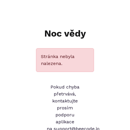
Noc vědy
Stránka nebyla
nalezena.
Pokud chyba
přetrvává,
kontaktujte
prosím
podporu
aplikace
na
support@beecode.io