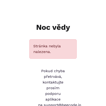
Noc vědy
Stránka nebyla
nalezena.
Pokud chyba
přetrvává,
kontaktujte
prosím
podporu
aplikace
na
support@beecode.io