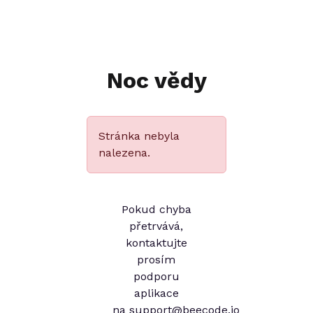
Noc vědy
Stránka nebyla
nalezena.
Pokud chyba
přetrvává,
kontaktujte
prosím
podporu
aplikace
na
support@beecode.io