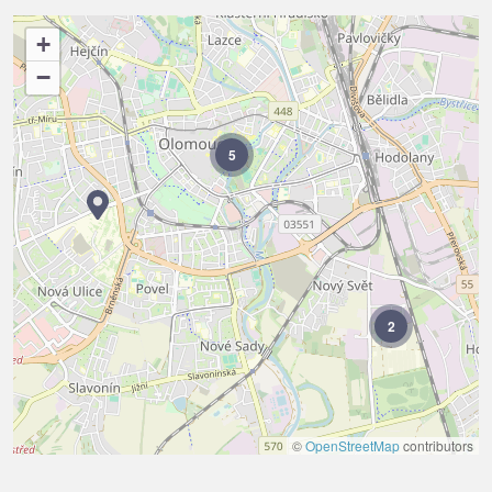
+
−
5
2
©
OpenStreetMap
contributors