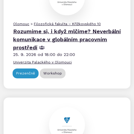
Olomouc
>
Filozofická fakulta – Křížkovského 10
Rozumíme si, i když mlčíme? Neverbální
komunikace v globálním pracovním
prostředí
25. 9. 2026 od 18:00 do 22:00
Univerzita Palackého v Olomouci
Prezenčně
Workshop