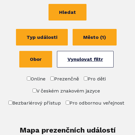
Hledat
Typ události
Město (1)
Obor
Vynulovat filtr
Online
Prezenčně
Pro děti
V českém znakovém jazyce
Bezbariérový přístup
Pro odbornou veřejnost
Mapa prezenčních událostí