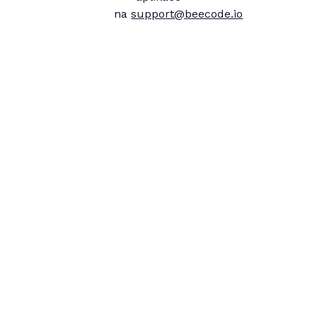
na
support@beecode.io