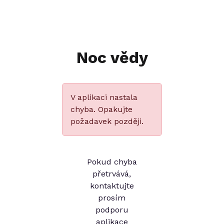
Noc vědy
V aplikaci nastala
chyba. Opakujte
požadavek později.
Pokud chyba
přetrvává,
kontaktujte
prosím
podporu
aplikace