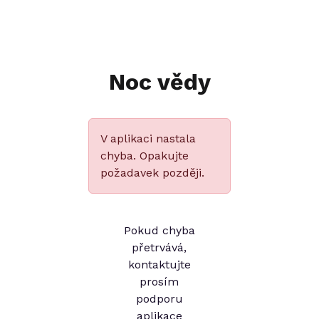
Noc vědy
V aplikaci nastala
chyba. Opakujte
požadavek později.
Pokud chyba
přetrvává,
kontaktujte
prosím
podporu
aplikace