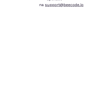
na
support@beecode.io