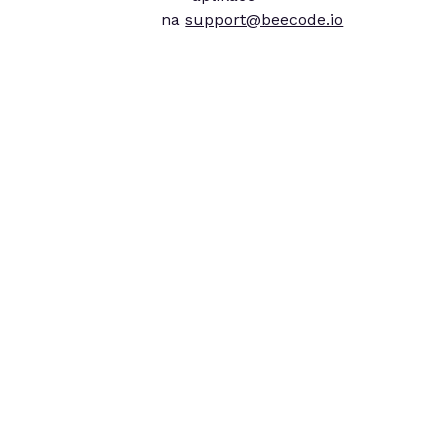
na
support@beecode.io