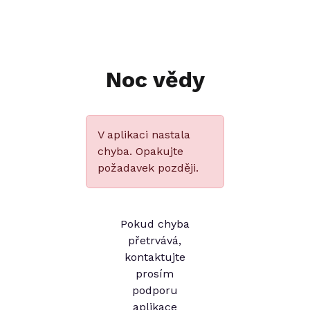
Noc vědy
V aplikaci nastala
chyba. Opakujte
požadavek později.
Pokud chyba
přetrvává,
kontaktujte
prosím
podporu
aplikace