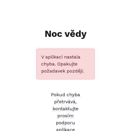
Noc vědy
V aplikaci nastala
chyba. Opakujte
požadavek později.
Pokud chyba
přetrvává,
kontaktujte
prosím
podporu
aplikace