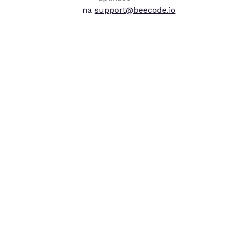
na
support@beecode.io