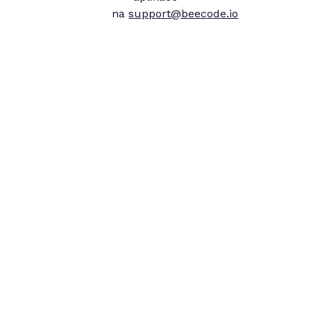
na
support@beecode.io