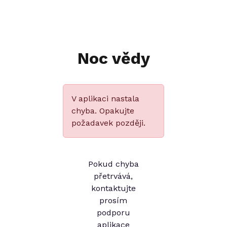
Noc vědy
V aplikaci nastala
chyba. Opakujte
požadavek později.
Pokud chyba
přetrvává,
kontaktujte
prosím
podporu
aplikace